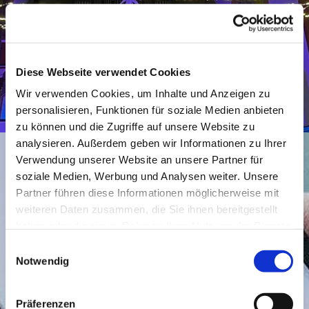
Diese Webseite verwendet Cookies
Wir verwenden Cookies, um Inhalte und Anzeigen zu
personalisieren, Funktionen für soziale Medien anbieten
zu können und die Zugriffe auf unsere Website zu
analysieren. Außerdem geben wir Informationen zu Ihrer
Ihr Gottesdienst für
Verwendung unserer Website an unsere Partner für
Zuhause
soziale Medien, Werbung und Analysen weiter. Unsere
Partner führen diese Informationen möglicherweise mit
weiteren Daten zusammen, die Sie ihnen bereitgestellt
Wir bespielen bereits seit ein paar Jahren
haben oder die sie im Rahmen Ihrer Nutzung der Dienste
unseren eigenen YouTube Kanal. Hier werden
gesammelt haben.
regelmäßig Andachten zu besonderen
Einwilligungsauswahl
Feiertagen, sowie weiterer interessanter
Notwendig
Content hochgeladen. Brauchen Sie einfach ein
paar gute Worte? Können Sie nicht in die
Präferenzen