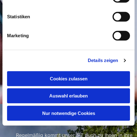
Kirche gehen, wollen aber trotzdem einen
kleinen Gottesdienst feiern können? Dann
finden Sie auf unserem YouTube Kanal
Statistiken
garantiert das passende Video.
Marketing
Details zeigen
Cookies zulassen
Auswahl erlauben
Gottesdienste in
Nur notwendige Cookies
Senioreneinrichtungen
Regelmäßig kommt unser IPT auch zu Ihnen in ihre