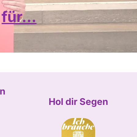
für...
in
Hol
dir Segen